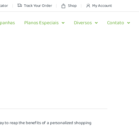
cator
Track Your Order
Shop
My Account
panhas
Planos Especiais
Diversos
Contato
y to reap the benefits of a personalized shopping