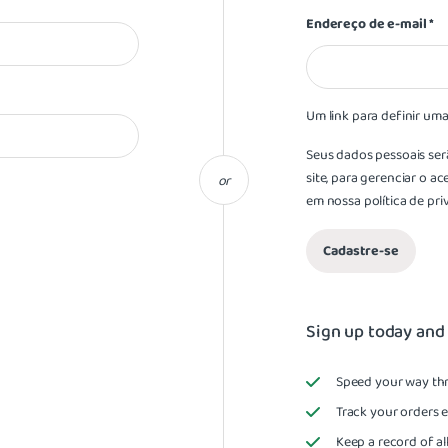
Endereço de e-mail
*
Um link para definir um
Seus dados pessoais ser
site, para gerenciar o a
or
em nossa
política de pr
Cadastre-se
Sign up today and y
Speed your way th
Track your orders e
Keep a record of a