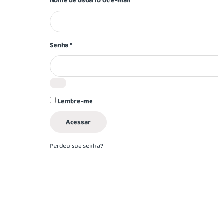
Nome de usuário ou e-mail
*
Senha
*
Lembre-me
Acessar
Perdeu sua senha?