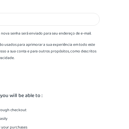
a nova senha será enviado para seu endereço de e-mail.
ão usados para aprimorar a sua experiência em todo este
cesso a sua conta e para outros propósitos, como descritos
ivacidade
.
ou will be able to :
rough checkout
asily
ll your purchases