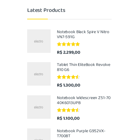
Latest Products
Notebook Black Spire V Nitro
VN7-591G
Avaliação
R$
2.299,00
5.00
de 5
Tablet Thin EliteBook Revolve
810 G6
Avaliação
R$
1.300,00
4.33
de 5
Notebook Widescreen Z51-70
40K6013UPB
Avaliação
R$
1.100,00
4.33
de 5
Notebook Purple G952VX-
T7008T