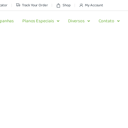
cator
Track Your Order
Shop
My Account
panhas
Planos Especiais
Diversos
Contato