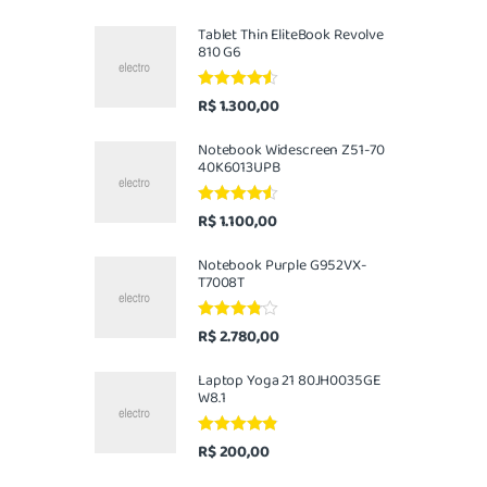
5.00
de 5
Tablet Thin EliteBook Revolve
810 G6
Avaliação
R$
1.300,00
4.33
de 5
Notebook Widescreen Z51-70
40K6013UPB
Avaliação
R$
1.100,00
4.33
de 5
Notebook Purple G952VX-
T7008T
Avaliação
R$
2.780,00
3.67
de 5
Laptop Yoga 21 80JH0035GE
W8.1
Avaliação
R$
200,00
4.67
de 5