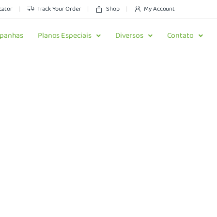
cator
Track Your Order
Shop
My Account
panhas
Planos Especiais
Diversos
Contato