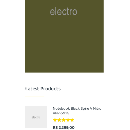
Latest Products
Notebook Black Spire V Nitro
VN7-591G
Avaliação
R$
2.299,00