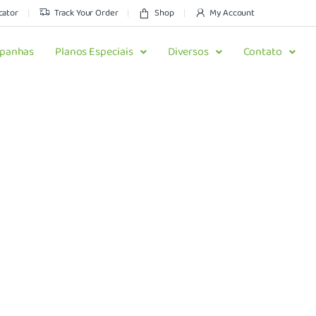
cator
Track Your Order
Shop
My Account
panhas
Planos Especiais
Diversos
Contato