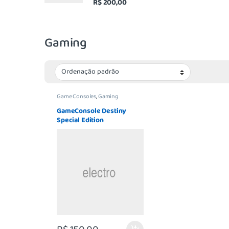
R$
200,00
4.67
de 5
Gaming
Game Consoles
,
Gaming
GameConsole Destiny
Special Edition