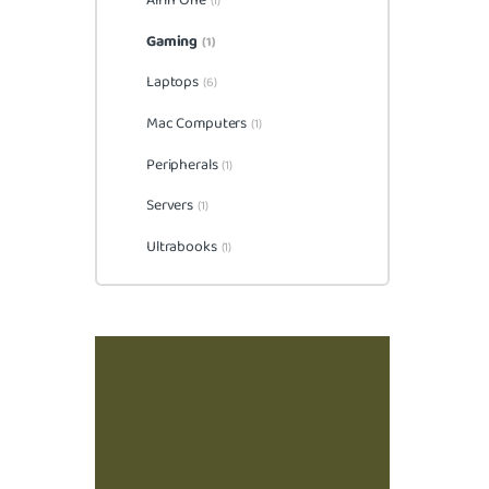
All in One
(1)
Gaming
(1)
Laptops
(6)
Mac Computers
(1)
Peripherals
(1)
Servers
(1)
Ultrabooks
(1)