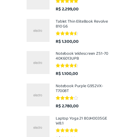
Avaliação
R$
2.299,00
5.00
de 5
Tablet Thin EliteBook Revolve
810 G6
Avaliação
R$
1.300,00
4.33
de 5
Notebook Widescreen Z51-70
40K6013UPB
Avaliação
R$
1.100,00
4.33
de 5
Notebook Purple G952VX-
T7008T
Avaliação
R$
2.780,00
3.67
de 5
Laptop Yoga 21 80JH0035GE
W8.1
Avaliação