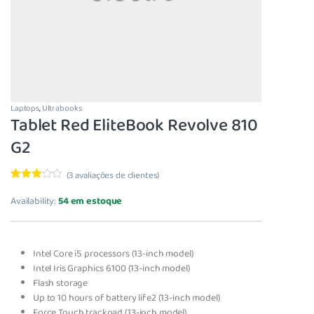
Laptops
,
Ultrabooks
Tablet Red EliteBook Revolve 810
G2
(
3
avaliações de clientes)
Avaliado
3
como
Availability:
54 em estoque
3.33
de
5, com
basead
o em
avaliaçõe
Intel Core i5 processors (13-inch model)
s de
Intel Iris Graphics 6100 (13-inch model)
clientes
Flash storage
Up to 10 hours of battery life2 (13-inch model)
Force Touch trackpad (13-inch model)