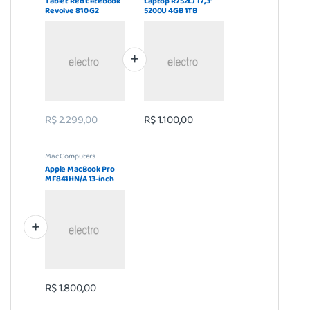
Tablet Red EliteBook
Laptop R752LJ 17,3”
Revolve 810 G2
5200U 4GB 1TB
R$
2.299,00
R$
1.100,00
Mac Computers
Apple MacBook Pro
MF841HN/A 13-inch
Laptop
R$
1.800,00