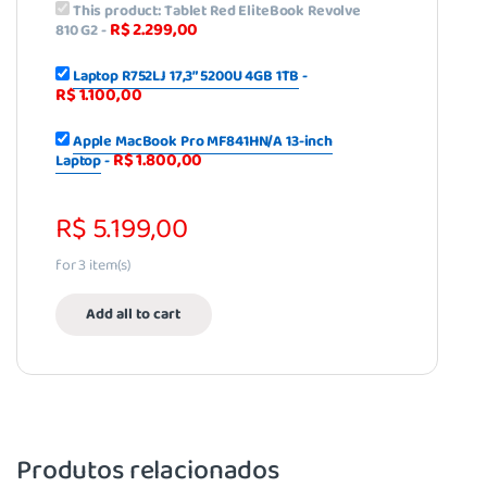
This product:
Tablet Red EliteBook Revolve
R$
2.299,00
810 G2
-
Laptop R752LJ 17,3” 5200U 4GB 1TB
-
R$
1.100,00
Apple MacBook Pro MF841HN/A 13-inch
R$
1.800,00
Laptop
-
R$
5.199,00
for
3
item(s)
Add all to cart
Produtos relacionados