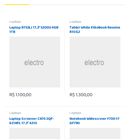
Laptops
Laptops
Laptop R752LJ 17,3” 5200U 4GB
Tablet White EliteBook Revolve
1TB
810 G2
R$
1.100,00
R$
1.300,00
Laptops
Laptops
Laptop Screener CX70 2QF-
Notebook Widescreen Y700-17
621XPL 17.3″ 4210
GF790